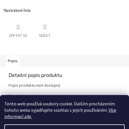
*Ilustrativní foto
ZEPTAT SE
SDÍLET
Popis
Detailní popis produktu
Popis produktu není dostupný
Doplňkové parametry
Tento web používá soubory cookie. Dalším procházením
Kategorie
:
Sportovní pružiny
tohoto webu vyjadřujete souhlas s jejich používáním.
Více
Značka vozidla
:
Nissan
informací zde.
Model vozidla
:
370Z