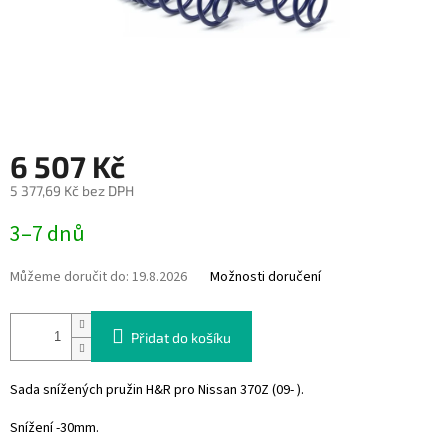
6 507 Kč
5 377,69 Kč bez DPH
Měrná
3–7 dnů
cena:
Můžeme doručit do:
19.8.2026
Možnosti doručení
Přidat do košíku
Sada snížených pružin H&R pro Nissan 370Z (09- ).
Snížení -30mm.