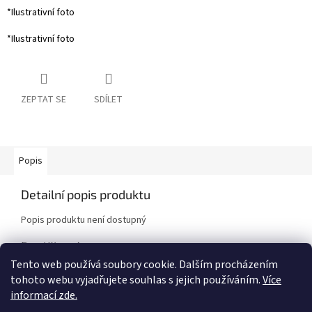
*Ilustrativní foto
*Ilustrativní foto
ZEPTAT SE
SDÍLET
Popis
Detailní popis produktu
Popis produktu není dostupný
Doplňkové parametry
Tento web používá soubory cookie. Dalším procházením
Kategorie
:
Sportovní pružiny
tohoto webu vyjadřujete souhlas s jejich používáním.
Více
Značka vozidla
:
Mazda
informací zde.
Model vozidla
:
6 MPS