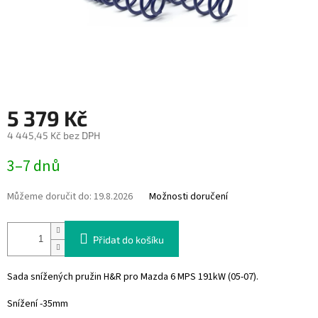
5 379 Kč
4 445,45 Kč bez DPH
Měrná
3–7 dnů
cena:
Můžeme doručit do:
19.8.2026
Možnosti doručení
Přidat do košíku
Sada snížených pružin H&R pro
Mazda 6 MPS 191kW (05-07).
Snížení -35mm