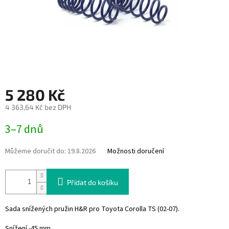
5 280 Kč
4 363,64 Kč bez DPH
Měrná
3–7 dnů
cena:
Můžeme doručit do:
19.8.2026
Možnosti doručení
Přidat do košíku
Sada snížených pružin H&R pro Toyota Corolla TS (02-07).
Snížení -45 mm.