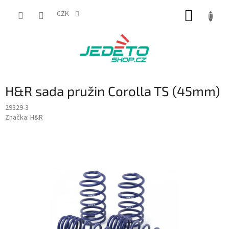
Přejít
NÁKUP
na
CZK
obsah
KOŠÍK
H&R sada pružin Corolla TS (45mm)
29329-3
Značka:
H&R