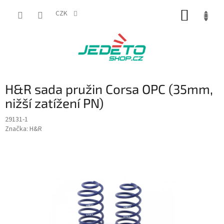
Přejít
NÁKUP
na
CZK
obsah
KOŠÍK
H&R sada pružin Corsa OPC (35mm,
nižší zatížení PN)
29131-1
Značka:
H&R