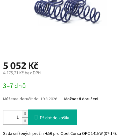
5 052 Kč
4 175,21 Kč bez DPH
Měrná
3–7 dnů
cena:
Můžeme doručit do:
19.8.2026
Možnosti doručení
Přidat do košíku
Sada snížených pružin H&R pro Opel Corsa OPC 141kW (07-14).