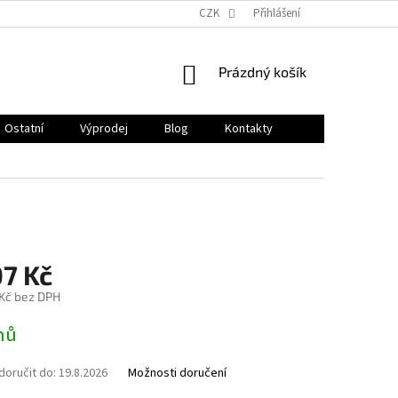
CZK
Přihlášení
NÁKUPNÍ
Prázdný košík
KOŠÍK
Ostatní
Výprodej
Blog
Kontakty
07 Kč
 Kč bez DPH
nů
oručit do:
19.8.2026
Možnosti doručení