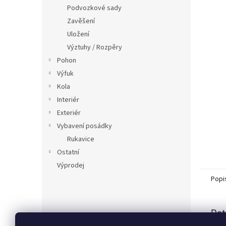
n
Podvozkové sady
e
Zavěšení
l
Uložení
Výztuhy / Rozpěry
Pohon
Výfuk
Kola
Interiér
Exteriér
Vybavení posádky
Rukavice
Ostatní
Výprodej
Popi
Det