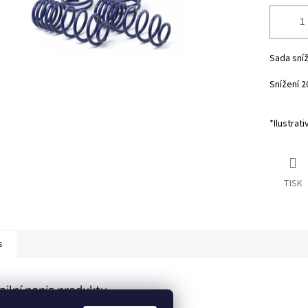
Sada sníž
Snížení 2
*Ilustrati
TISK
s
ailní popis produktu