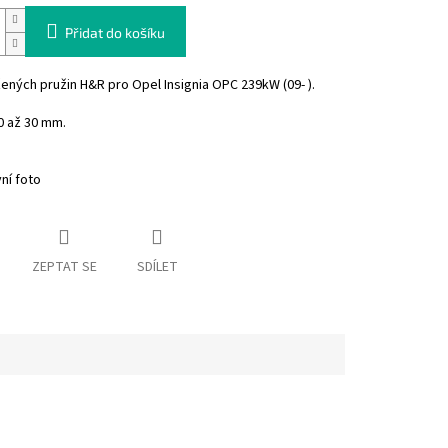
Přidat do košíku
ených pružin H&R pro Opel Insignia OPC 239kW (09- ).
0 až 30 mm.
vní foto
ZEPTAT SE
SDÍLET