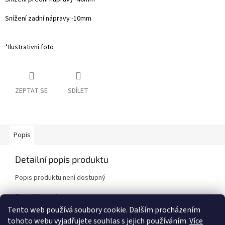
Snížení zadní nápravy -10mm
*Ilustrativní foto
ZEPTAT SE
SDÍLET
Popis
Detailní popis produktu
Popis produktu není dostupný
Doplňkové parametry
Tento web používá soubory cookie. Dalším procházením
Kategorie
:
Sportovní pružiny
tohoto webu vyjadřujete souhlas s jejich používáním.
Více