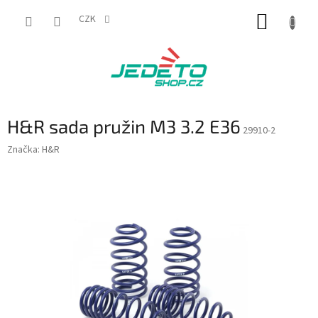
Přejít
NÁKUP
na
CZK
obsah
KOŠÍK
H&R sada pružin M3 3.2 E36
29910-2
Značka:
H&R