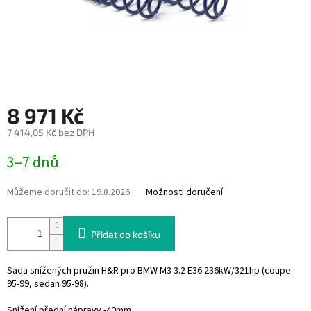
8 971 Kč
7 414,05 Kč bez DPH
Měrná
3–7 dnů
cena:
Můžeme doručit do:
19.8.2026
Možnosti doručení
Přidat do košíku
Sada snížených pružin H&R pro
BMW M3 3.2 E36 236kW/321hp (coupe
95-99, sedan 95-98).
Snížení přední nápravy -40mm