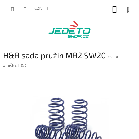
Přejít
NÁKUP
na
CZK
obsah
KOŠÍK
H&R sada pružin MR2 SW20
29884-1
Značka:
H&R