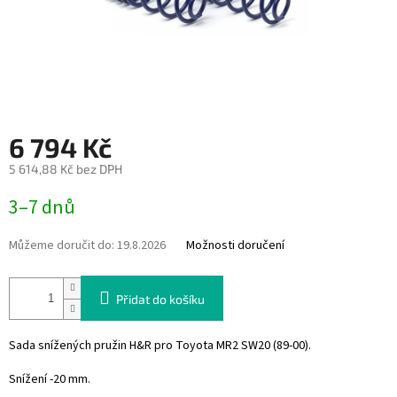
6 794 Kč
5 614,88 Kč bez DPH
Měrná
3–7 dnů
cena:
Můžeme doručit do:
19.8.2026
Možnosti doručení
Přidat do košíku
Sada snížených pružin H&R pro Toyota MR2 SW20 (89-00).
Snížení -20 mm.