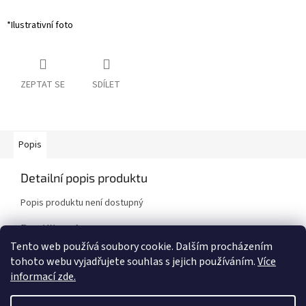
*Ilustrativní foto
ZEPTAT SE
SDÍLET
Popis
Detailní popis produktu
Popis produktu není dostupný
Doplňkové parametry
Tento web používá soubory cookie. Dalším procházením
Kategorie
:
Sportovní pružiny
tohoto webu vyjadřujete souhlas s jejich používáním.
Více
Značka vozidla
:
Toyota
informací zde.
Model vozidla
:
MR2 SW20