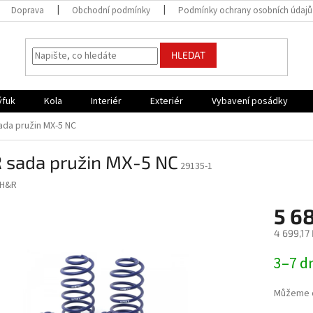
Doprava
Obchodní podmínky
Podmínky ochrany osobních údajů
HLEDAT
ýfuk
Kola
Interiér
Exteriér
Vybavení posádky
ada pružin MX-5 NC
 sada pružin MX-5 NC
29135-1
H&R
5 6
4 699,17
Měrná
3–7 d
cena:
Můžeme d