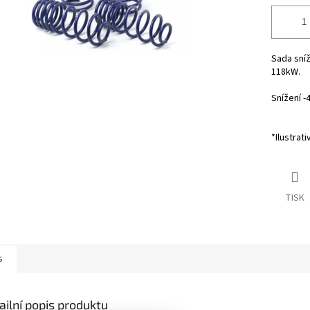
Sada sní
118kW.
Snížení 
*Ilustrati
TISK
s
ailní popis produktu