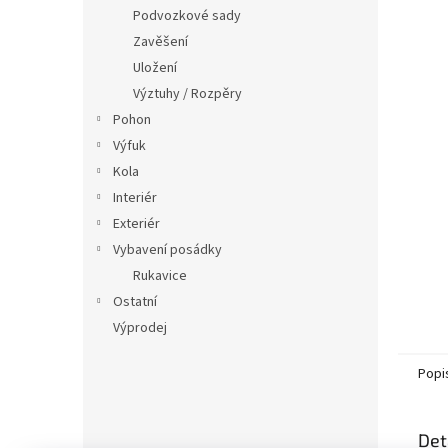
n
Podvozkové sady
e
Zavěšení
l
Uložení
Výztuhy / Rozpěry
Pohon
Výfuk
Kola
Interiér
Exteriér
Vybavení posádky
Rukavice
Ostatní
Výprodej
Popi
Det