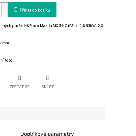
Přidat do košíku
žených pružin H&R pro
Mazda MX-5 NC (05- ) - 1.8 93kW, 2.0
-40mm
vní foto
ZEPTAT SE
SDÍLET
Doplňkové parametry