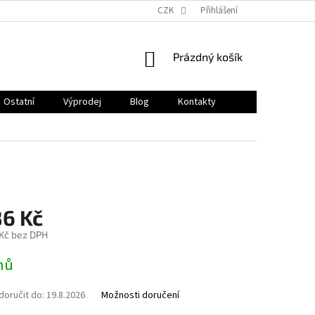
CZK
Přihlášení
NÁKUPNÍ
Prázdný košík
KOŠÍK
Ostatní
Výprodej
Blog
Kontakty
86 Kč
 Kč bez DPH
nů
oručit do:
19.8.2026
Možnosti doručení