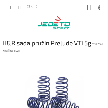
Přejít
NÁKUP
na
CZK
obsah
KOŠÍK
H&R sada pružin Prelude VTi 5g
29879-1
Značka:
H&R