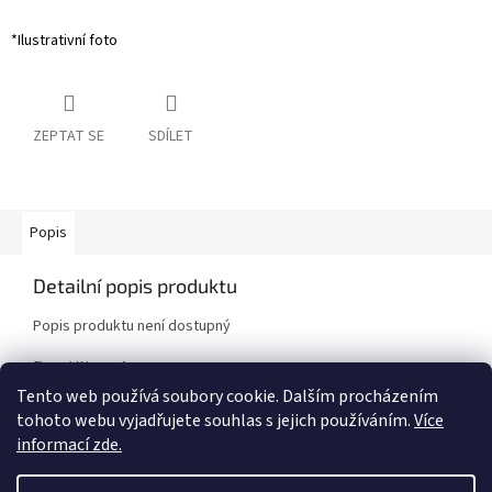
*Ilustrativní foto
ZEPTAT SE
SDÍLET
Popis
Detailní popis produktu
Popis produktu není dostupný
Doplňkové parametry
Tento web používá soubory cookie. Dalším procházením
Kategorie
:
Sportovní pružiny
tohoto webu vyjadřujete souhlas s jejich používáním.
Více
Značka vozidla
:
Honda
informací zde.
Model vozidla
:
Prelude VTi 5G