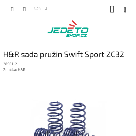
Přejít
NÁKUP
na
CZK
obsah
KOŠÍK
H&R sada pružin Swift Sport ZC32
28931-2
Značka:
H&R