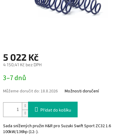
5 022 Kč
4 150,41 Kč bez DPH
Měrná
3–7 dnů
cena:
Můžeme doručit do:
18.8.2026
Možnosti doručení
Přidat do košíku
Sada snížených pružin H&R pro Suzuki Swift Sport ZC32 1.6
100kW/136hp (12- ).