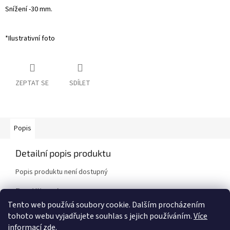
Snížení -30 mm.
*Ilustrativní foto
ZEPTAT SE
SDÍLET
Popis
Detailní popis produktu
Popis produktu není dostupný
Doplňkové parametry
Tento web používá soubory cookie. Dalším procházením
Kategorie
:
Sportovní pružiny
tohoto webu vyjadřujete souhlas s jejich používáním.
Více
Značka vozidla
:
Suzuki
informací zde.