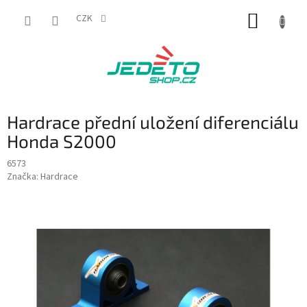
Přejít
NÁKUP
na
CZK
obsah
KOŠÍK
Hardrace přední uložení diferenciálu
Honda S2000
6573
Značka:
Hardrace