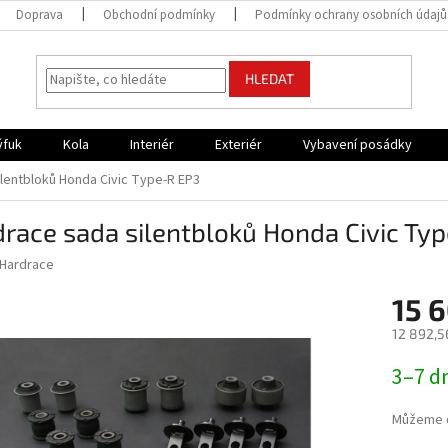
Doprava
Obchodní podmínky
Podmínky ochrany osobních údajů
HLEDAT
ýfuk
Kola
Interiér
Exteriér
Vybavení posádky
lentbloků Honda Civic Type-R EP3
race sada silentbloků Honda Civic Ty
Hardrace
15 
12 892,5
Měrná
3–7 d
cena:
Můžeme d