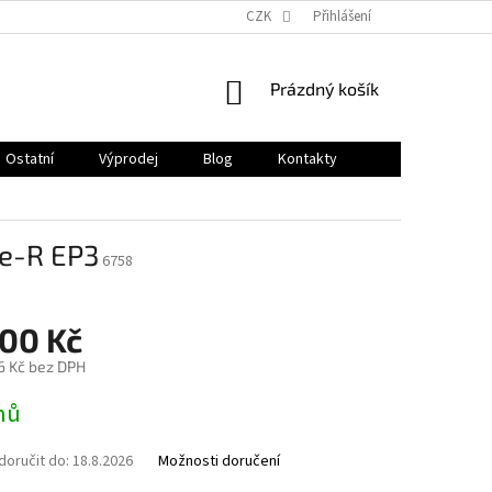
CZK
Přihlášení
NÁKUPNÍ
Prázdný košík
KOŠÍK
Ostatní
Výprodej
Blog
Kontakty
pe-R EP3
6758
600 Kč
6 Kč bez DPH
nů
oručit do:
18.8.2026
Možnosti doručení