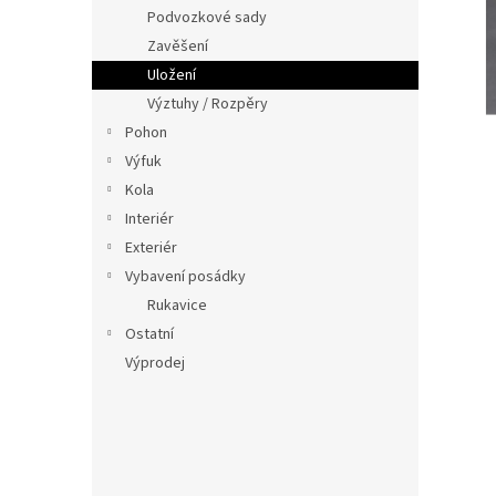
n
Podvozkové sady
e
Zavěšení
l
Uložení
Výztuhy / Rozpěry
Pohon
Výfuk
Kola
Interiér
Exteriér
Vybavení posádky
Rukavice
Ostatní
Výprodej