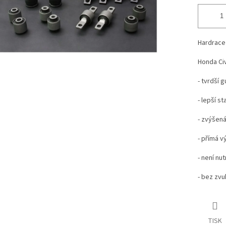
Hardrace 
Honda Ci
- tvrdší 
- lepší sta
- zvýšená
- přímá v
- není nu
- bez zvu
TISK