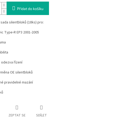
Přidat do košíku
sada silentbloků (18ks) pro:
vic Type-R EP3 2001-2005
guma
bilita
 odezva řízení
ýměna OE silentbloků
tné pravidelné mazání
ků
ZEPTAT SE
SDÍLET