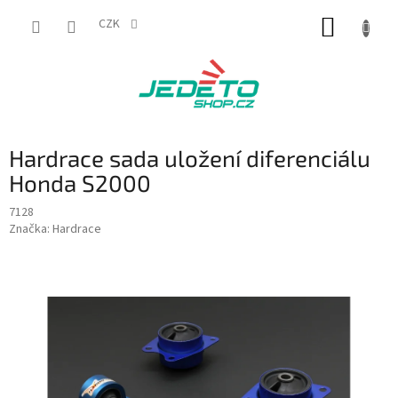
Přejít
NÁKUP
na
CZK
obsah
KOŠÍK
Hardrace sada uložení diferenciálu
Honda S2000
7128
Značka:
Hardrace