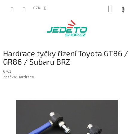
Přejít
NÁKUP
na
CZK
obsah
KOŠÍK
Hardrace tyčky řízení Toyota GT86 /
GR86 / Subaru BRZ
6761
Značka:
Hardrace