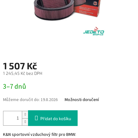
1 507 Kč
1 245,45 Kč bez DPH
Měrná
3–7 dnů
cena:
Můžeme doručit do:
19.8.2026
Možnosti doručení
Přidat do košíku
K&N sportovní vzduchový filtr pro BMW: