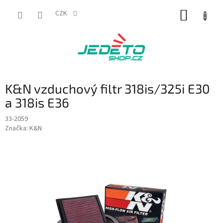
Přejít
NÁKUP
na
CZK
obsah
KOŠÍK
K&N vzduchový filtr 318is/325i E30
a 318is E36
33-2059
Značka:
K&N