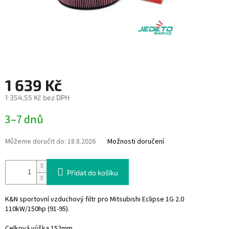
1 639 Kč
1 354,55 Kč bez DPH
Měrná
3–7 dnů
cena:
Můžeme doručit do:
18.8.2026
Možnosti doručení
Přidat do košíku
K&N sportovní vzduchový filtr pro Mitsubishi Eclipse 1G 2.0
110kW/150hp
(91-95).
Celková výška 152mm.