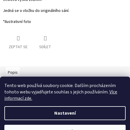
Jedná se o vložku do originálního sání.
*Ilustrativní foto
ZEPTAT SE
SDÍLET
Popis
Tento web používá soubory cookie. Dalším procházením
Detailní popis produktu
tohoto webu vyjadřujete souhlas s jejich používáním.
Více
Popis produktu není dostupný
informací zde.
Nastavení
Z
á