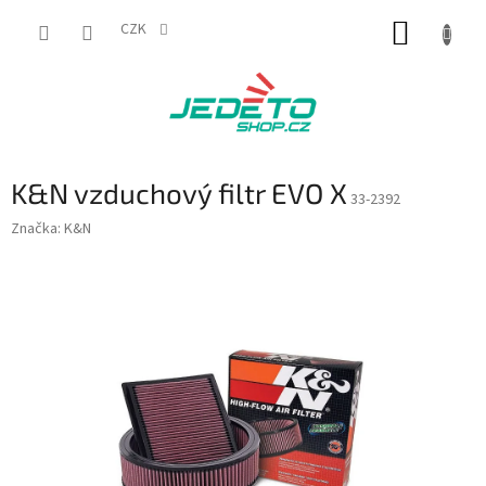
Přejít
NÁKUP
na
CZK
obsah
KOŠÍK
K&N vzduchový filtr EVO X
33-2392
Značka:
K&N