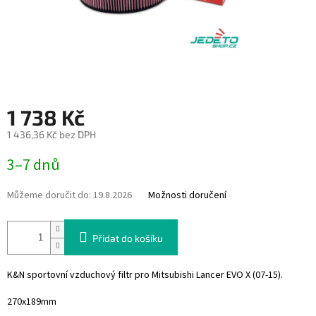
1 738 Kč
1 436,36 Kč bez DPH
Měrná
3–7 dnů
cena:
Můžeme doručit do:
19.8.2026
Možnosti doručení
Přidat do košíku
K&N sportovní vzduchový filtr pro Mitsubishi Lancer EVO X (07-15)
.
270x189mm