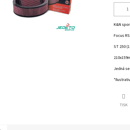
K&N sport
Focus RS 
ST 250 (12
210x159
Jedná se 
*Ilustrati
TISK