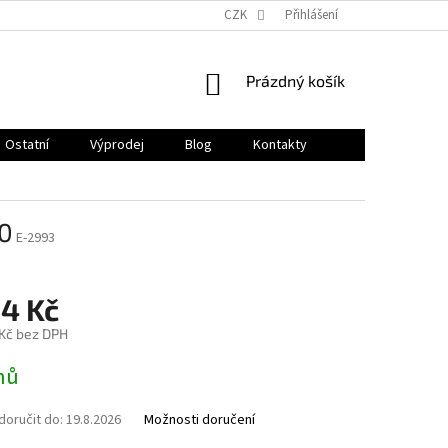
CZK
Přihlášení
NÁKUPNÍ
Prázdný košík
KOŠÍK
Ostatní
Výprodej
Blog
Kontakty
50
E-2993
04 Kč
 Kč bez DPH
nů
oručit do:
19.8.2026
Možnosti doručení