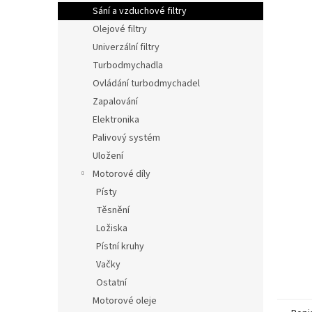
n
Sání a vzduchové filtry
e
Olejové filtry
l
Univerzální filtry
Turbodmychadla
Ovládání turbodmychadel
Zapalování
Elektronika
Palivový systém
Uložení
Motorové díly
Písty
Těsnění
Ložiska
Pístní kruhy
Vačky
Ostatní
Motorové oleje