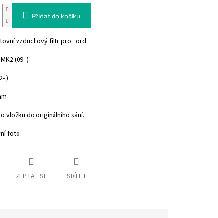
Přidat do košíku
ovní vzduchový filtr pro Ford:
MK2 (09- )
- )
mm
o vložku do originálního sání.
vní foto
ZEPTAT SE
SDÍLET