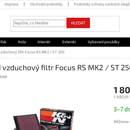
Doprava
Obchodní podmínky
Podmínky ochrany osobních údajů
HLEDAT
ýfuk
Kola
Interiér
Exteriér
Vybavení posádky
zduchový filtr Focus RS MK2 / ST 250
vzduchový filtr Focus RS MK2 / ST 2
K&N
1 8
1 490,91
Měrná
3–7 d
cena:
Můžeme d