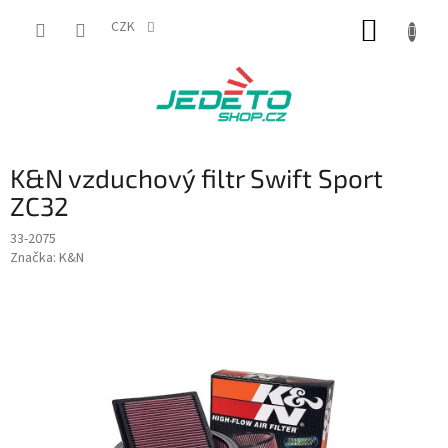
Přejít
NÁKUP
na
CZK
obsah
KOŠÍK
K&N vzduchový filtr Swift Sport
ZC32
33-2075
Značka:
K&N