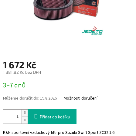
1 672 Kč
1 381,82 Kč bez DPH
Měrná
3–7 dnů
cena:
Můžeme doručit do:
19.8.2026
Možnosti doručení
Přidat do košíku
K&N sportovní vzduchový filtr pro Suzuki Swift Sport ZC32 1.6