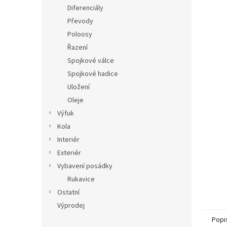
n
Diferenciály
e
Převody
l
Poloosy
Řazení
Spojkové válce
Spojkové hadice
Uložení
Oleje
Výfuk
Kola
Interiér
Exteriér
Vybavení posádky
Rukavice
Ostatní
Výprodej
Popi