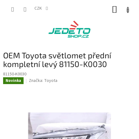
Přejít
NÁKUP
na
CZK
obsah
KOŠÍK
OEM Toyota světlomet přední
kompletní levý 81150-K0030
81150-K0030
Značka:
Toyota
Novinka