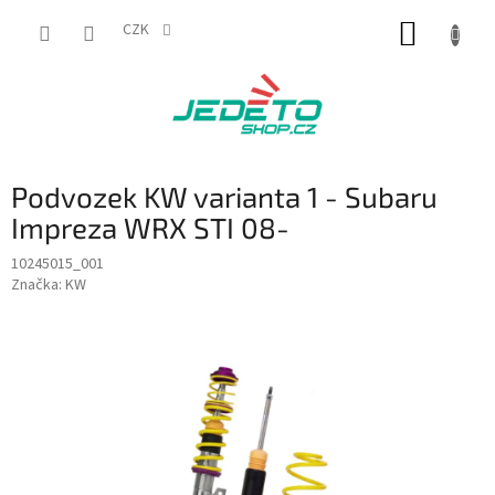
Přejít
NÁKUP
na
CZK
obsah
KOŠÍK
Podvozek KW varianta 1 - Subaru
Impreza WRX STI 08-
10245015_001
Značka:
KW