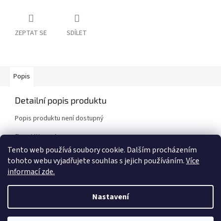
ZEPTAT SE
SDÍLET
Popis
Detailní popis produktu
Popis produktu není dostupný
Doplňkové parametry
Tento web používá soubory cookie. Dalším procházením
Kategorie
:
Karoserie
tohoto webu vyjadřujete souhlas s jejich používáním.
Více
Značka vozidla
:
Mazda
informací zde.
Model vozidla
:
MX-5 NB
Nastavení
Z
á