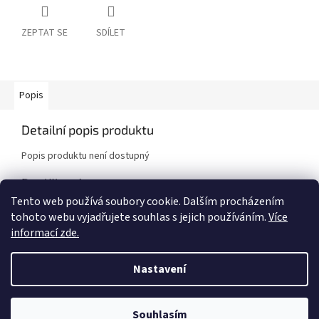
ZEPTAT SE
SDÍLET
Popis
Detailní popis produktu
Popis produktu není dostupný
Doplňkové parametry
Tento web používá soubory cookie. Dalším procházením
Kategorie
:
Brzdové kotouče
tohoto webu vyjadřujete souhlas s jejich používáním.
Více
Značka vozidla
:
BMW
informací zde.
Model vozidla
:
318is E30
,
325i E30 [BMW]
Nastavení
Z
á
Vytvořil Shoptet
Souhlasím
p