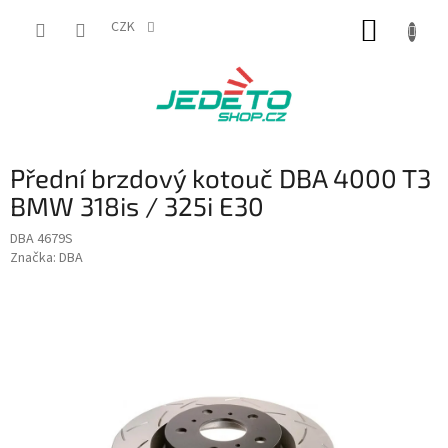
Přejít
NÁKUP
na
CZK
obsah
KOŠÍK
Přední brzdový kotouč DBA 4000 T3
BMW 318is / 325i E30
DBA 4679S
Značka:
DBA