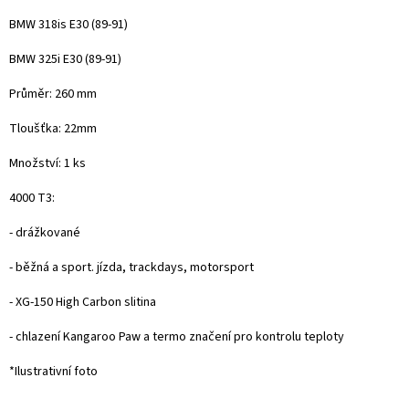
BMW
318is
E30 (89-91)
BMW 325i E30 (89-91)
Průměr: 260 mm
Tloušťka: 22mm
Množství: 1 ks
4000 T3:
- drážkované
- běžná a sport. jízda, trackdays, motorsport
- XG-150 High Carbon slitina
- chlazení Kangaroo Paw a termo značení pro kontrolu teploty
*Ilustrativní foto