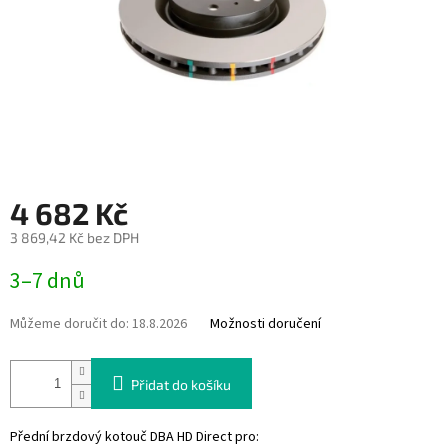
4 682 Kč
3 869,42 Kč bez DPH
Měrná
3–7 dnů
cena:
Můžeme doručit do:
18.8.2026
Možnosti doručení
Přidat do košíku
Přední brzdový kotouč DBA HD Direct pro: