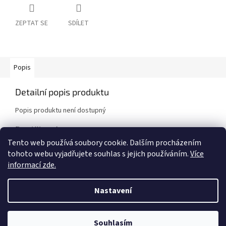
ZEPTAT SE
SDÍLET
Popis
Detailní popis produktu
Popis produktu není dostupný
Doplňkové parametry
Tento web používá soubory cookie. Dalším procházením
Kategorie
:
Brzdové kotouče
tohoto webu vyjadřujete souhlas s jejich používáním.
Více
Značka vozidla
:
BMW
informací zde.
Model vozidla
:
M3 E36
,
Z3 [BMW]
Nastavení
Z
á
Vytvořil Shoptet
Souhlasím
p