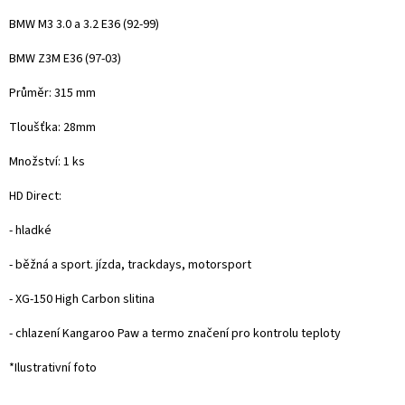
BMW M3 3.0 a 3.2 E36
(92-99)
BMW Z3M E36
(97-03)
Průměr: 315 mm
Tloušťka: 28mm
Množství: 1 ks
HD Direct:
- hladké
- běžná a sport. jízda, trackdays, motorsport
- XG-150 High Carbon slitina
- chlazení Kangaroo Paw a termo značení pro kontrolu teploty
*Ilustrativní foto