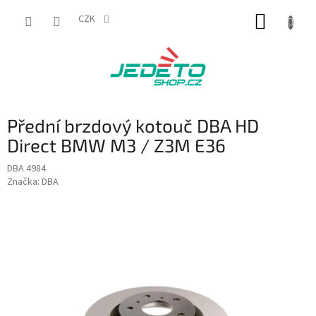
Přejít
NÁKUP
na
CZK
obsah
KOŠÍK
Přední brzdový kotouč DBA HD
Direct BMW M3 / Z3M E36
DBA 4984
Značka:
DBA