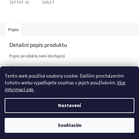
ZEPTAT SE
SDÍLET
Popis
Detailní popis produktu
Popis produktu není dostupný
Doplňkové parametry
Tento web používá soubory cookie. Dalším procházením
Kategorie
:
Brzdové kotouče
tohoto webu vyjadřujete souhlas s jejich používáním.
Více
Značka vozidla
:
Mitsubishi
informací zde.
Model vozidla
:
EVO V - VI
,
EVO VII - IX [Mitsubishi]
Nastavení
Z
á
Vytvořil Shoptet
Souhlasím
p
a