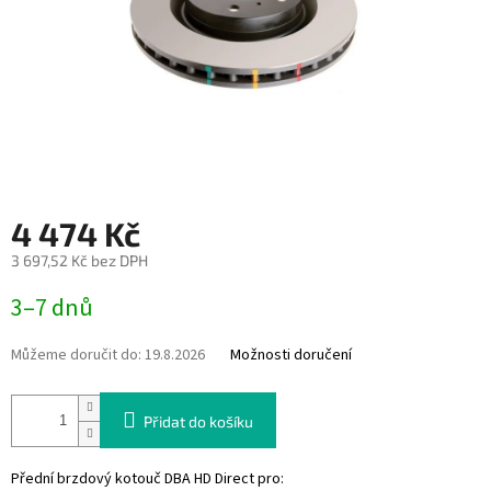
4 474 Kč
3 697,52 Kč bez DPH
Měrná
3–7 dnů
cena:
Můžeme doručit do:
19.8.2026
Možnosti doručení
Přidat do košíku
Přední brzdový kotouč DBA HD Direct pro: