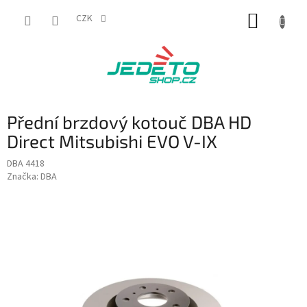
Přejít
NÁKUP
na
CZK
obsah
KOŠÍK
Přední brzdový kotouč DBA HD
Direct Mitsubishi EVO V-IX
DBA 4418
Značka:
DBA