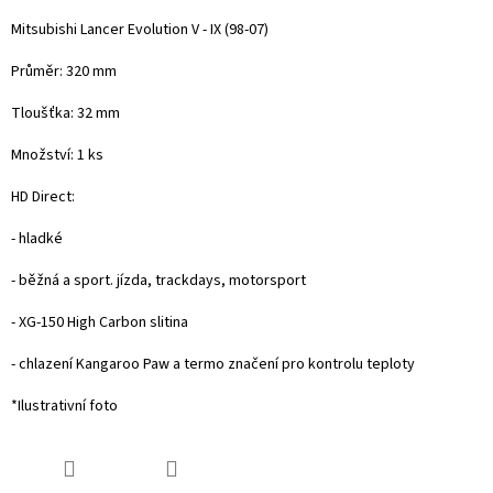
Mitsubishi Lancer Evolution V - IX (98-07)
Průměr: 320 mm
Tloušťka: 32 mm
Množství: 1 ks
HD Direct:
- hladké
- běžná a sport. jízda, trackdays, motorsport
- XG-150 High Carbon slitina
- chlazení Kangaroo Paw a termo značení pro kontrolu teploty
*Ilustrativní foto