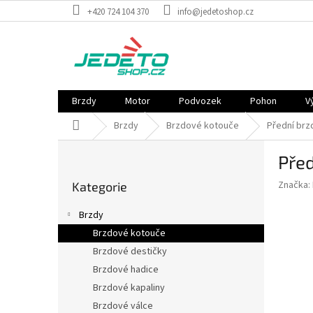
Přejít
+420 724 104 370
info@jedetoshop.cz
na
obsah
Brzdy
Motor
Podvozek
Pohon
V
Domů
Brzdy
Brzdové kotouče
Přední brz
P
Pře
o
Přeskočit
s
Značka:
Kategorie
kategorie
t
r
Brzdy
a
Brzdové kotouče
n
Brzdové destičky
n
í
Brzdové hadice
p
Brzdové kapaliny
a
Brzdové válce