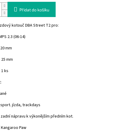
Přidat do košíku
rzdový kotouč DBA Street T2 pro:
PS 2.3 (06-14)
320 mm
: 25 mm
 1 ks
:
vané
 sport. jízda, trackdays
a zadní nápravu k výkonějším předním kot.
í Kangaroo Paw