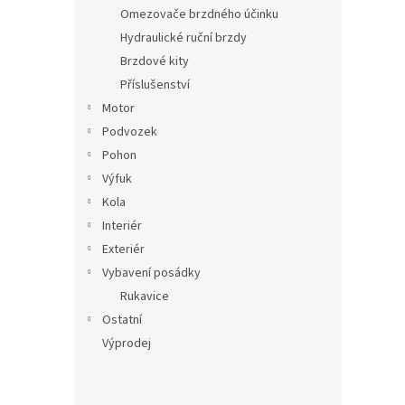
n
Omezovače brzdného účinku
e
Hydraulické ruční brzdy
l
Brzdové kity
Příslušenství
Motor
Podvozek
Pohon
Výfuk
Kola
Interiér
Exteriér
Vybavení posádky
Rukavice
Ostatní
Výprodej