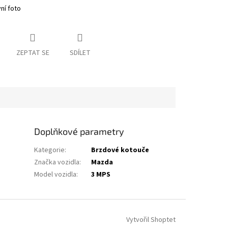
vní foto
ZEPTAT SE
SDÍLET
Doplňkové parametry
Kategorie
:
Brzdové kotouče
Značka vozidla
:
Mazda
Model vozidla
:
3 MPS
Vytvořil Shoptet