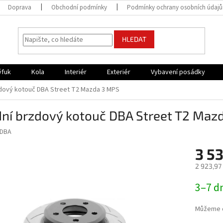
Doprava
Obchodní podmínky
Podmínky ochrany osobních údajů
HLEDAT
ýfuk
Kola
Interiér
Exteriér
Vybavení posádky
dový kotouč DBA Street T2 Mazda 3 MPS
dní brzdový kotouč DBA Street T2 Maz
DBA
3 5
2 923,97
Měrná
3–7 d
cena:
Můžeme d