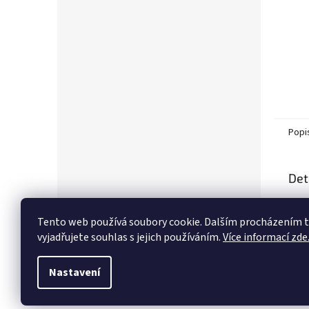
Popi
Det
Popi
Tento web používá soubory cookie. Dalším procházením
vyjadřujete souhlas s jejich používáním.
Více informací zde
Nastavení
Z
á
p