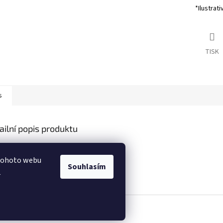
*Ilustrati
TISK
s
ailní popis produktu
s produktu není dostupný
 tohoto webu
Souhlasím
.