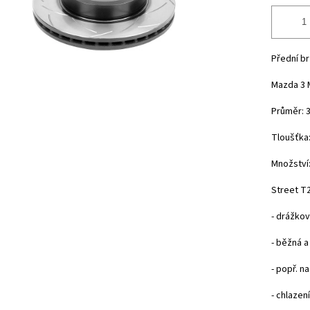
Přední b
Mazda 3 M
Průměr: 
Tloušťka
Množství:
Street T2
- drážko
- běžná a
- popř. n
- chlazen