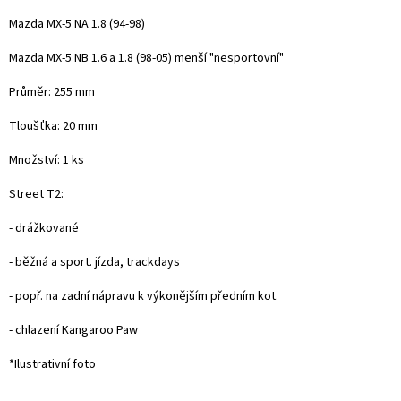
Mazda MX-5 NA 1.8 (94-98)
Mazda MX-5 NB 1.6 a 1.8 (98-05) menší "nesportovní"
Průměr: 255 mm
Tloušťka: 20 mm
Množství: 1 ks
Street T2:
- drážkované
- běžná a sport. jízda, trackdays
- popř. na zadní nápravu k výkonějším předním kot.
- chlazení Kangaroo Paw
*Ilustrativní foto