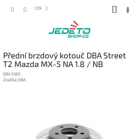
Přejít
NÁKUP
na
CZK
obsah
KOŠÍK
Přední brzdový kotouč DBA Street
T2 Mazda MX-5 NA 1.8 / NB
DBA 538S
Značka:
DBA