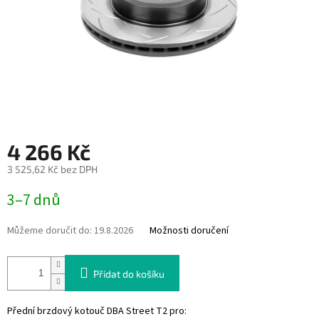
4 266 Kč
3 525,62 Kč bez DPH
Měrná
3–7 dnů
cena:
Můžeme doručit do:
19.8.2026
Možnosti doručení
Přidat do košíku
Přední brzdový kotouč DBA Street T2 pro: