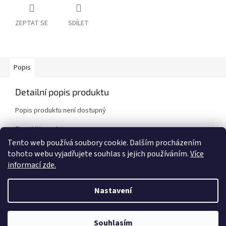
ZEPTAT SE
SDÍLET
Popis
Detailní popis produktu
Popis produktu není dostupný
Doplňkové parametry
Tento web používá soubory cookie. Dalším procházením
Kategorie
:
Brzdové kotouče
tohoto webu vyjadřujete souhlas s jejich používáním.
Více
Značka vozidla
:
Mazda
informací zde.
Model vozidla
:
MX-5 NA
,
MX-5 NB [Mazda]
Nastavení
Z
á
Vytvořil Shoptet
Souhlasím
p