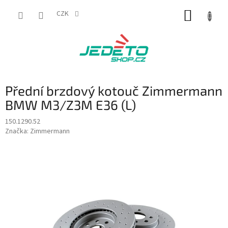
Přejít
NÁKUP
na
CZK
obsah
KOŠÍK
Přední brzdový kotouč Zimmermann
BMW M3/Z3M E36 (L)
150.1290.52
Značka:
Zimmermann