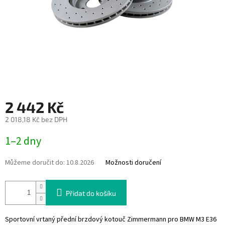
2 442 Kč
2 018,18 Kč bez DPH
Měrná
1–2 dny
cena:
Můžeme doručit do:
10.8.2026
Možnosti doručení
Přidat do košíku
Sportovní vrtaný přední brzdový kotouč Zimmermann pro BMW M3 E36