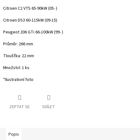
Citroen C2 VTS 65-90kW (05- )
Citroen DS3 60-115kW (09-15)
Peugeot 206 GTi 66-100kW (99- )
Průměr: 266 mm
Tloušťka: 22 mm
Množství: 1 ks
*Ilustrativní foto
ZEPTAT SE
SDÍLET
Popis