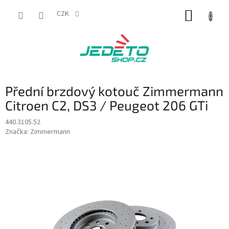
Přejít
NÁKUP
na
CZK
obsah
KOŠÍK
Přední brzdový kotouč Zimmermann
Citroen C2, DS3 / Peugeot 206 GTi
440.3105.52
Značka:
Zimmermann