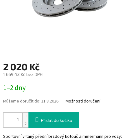
2 020 Kč
1 669,42 Kč bez DPH
Měrná
1–2 dny
cena:
Můžeme doručit do:
11.8.2026
Možnosti doručení
Přidat do košíku
Sportovní vrtaný přední brzdový kotouč Zimmermann pro vozy: