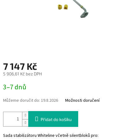
7 147 Kč
5 906,61 Kč bez DPH
Měrná
3–7 dnů
cena:
Můžeme doručit do:
19.8.2026
Možnosti doručení
Přidat do košíku
Sada stabilizátoru Whiteline včetně silentbloků pro: