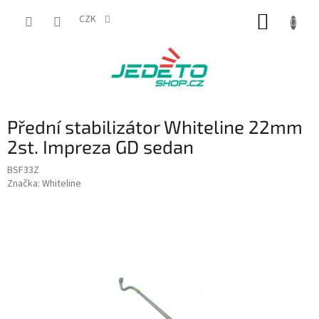
Přejít
NÁKUP
na
CZK
obsah
KOŠÍK
Přední stabilizátor Whiteline 22mm
2st. Impreza GD sedan
BSF33Z
Značka:
Whiteline