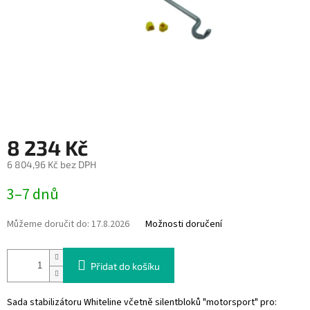
8 234 Kč
6 804,96 Kč bez DPH
Měrná
3–7 dnů
cena:
Můžeme doručit do:
17.8.2026
Možnosti doručení
Přidat do košíku
Sada stabilizátoru Whiteline včetně silentbloků "motorsport" pro: