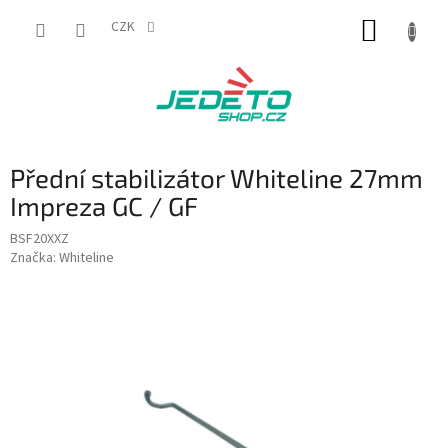
Přejít
NÁKUP
na
CZK
obsah
KOŠÍK
Přední stabilizátor Whiteline 27mm
Impreza GC / GF
BSF20XXZ
Značka:
Whiteline