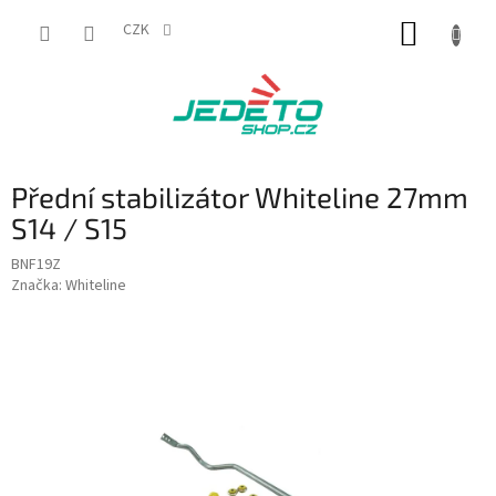
Přejít
NÁKUP
na
CZK
obsah
KOŠÍK
Přední stabilizátor Whiteline 27mm
S14 / S15
BNF19Z
Značka:
Whiteline