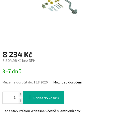
8 234 Kč
6 804,96 Kč bez DPH
Měrná
3–7 dnů
cena:
Můžeme doručit do:
19.8.2026
Možnosti doručení
Přidat do košíku
Sada stabilizátoru Whiteline včetně silentbloků pro: