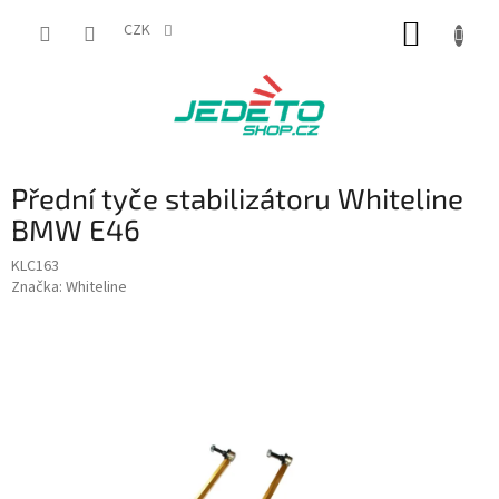
Přejít
NÁKUP
na
CZK
obsah
KOŠÍK
Přední tyče stabilizátoru Whiteline
BMW E46
KLC163
Značka:
Whiteline