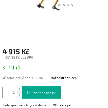
4 915 Kč
4 061,98 Kč bez DPH
Měrná
3–7 dnů
cena:
Můžeme doručit do:
19.8.2026
Možnosti doručení
Přidat do košíku
Sada spojovacích tyčí stabilizátoru Whiteline pro: