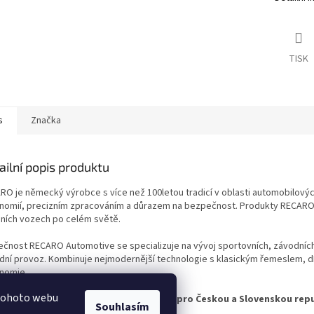
TISK
s
Značka
ailní popis produktu
RO je německý výrobce s více než 100letou tradicí v oblasti automobilový
nomií, precizním zpracováním a důrazem na bezpečnost. Produkty RECARO j
ních vozech po celém světě.
ečnost RECARO Automotive se specializuje na vývoj sportovních, závodních a
dní provoz. Kombinuje nejmodernější technologie s klasickým řemeslem, dík
nomie.
 tohoto webu
 výhradním dovozcem značky RECARO pro Českou a Slovenskou repu
Souhlasím
.