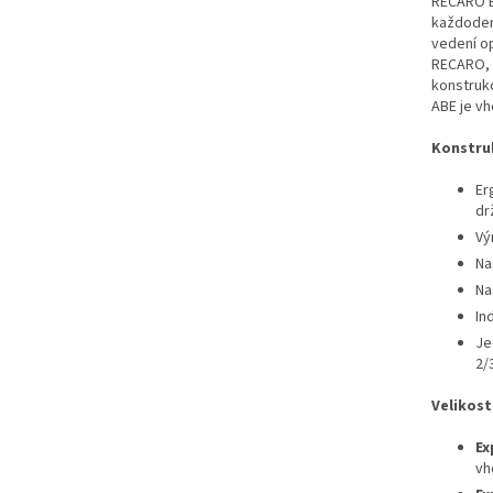
RECARO E
každodenn
vedení o
RECARO, k
konstrukc
ABE je vh
Konstru
Er
dr
Vý
Na
Na
In
Je
2/
Velikost
Ex
vh