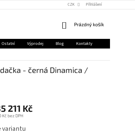
CZK
Přihlášení
NÁKUPNÍ
Prázdný košík
KOŠÍK
Ostatní
Výprodej
Blog
Kontakty
dačka - černá Dinamica /
5 211 Kč
0 Kč
bez DPH
e variantu