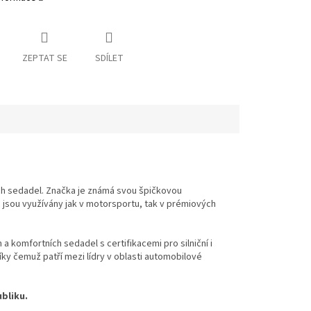
ZEPTAT SE
SDÍLET
ch sedadel. Značka je známá svou špičkovou
sou využívány jak v motorsportu, tak v prémiových
 komfortních sedadel s certifikacemi pro silniční i
y čemuž patří mezi lídry v oblasti automobilové
bliku.