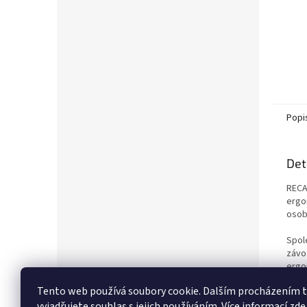
Popi
Det
RECA
ergo
osob
Spol
závo
ergo
Tento web používá soubory cookie. Dalším procházením
Jsme
vyjadřujete souhlas s jejich používáním.
Více informací zde