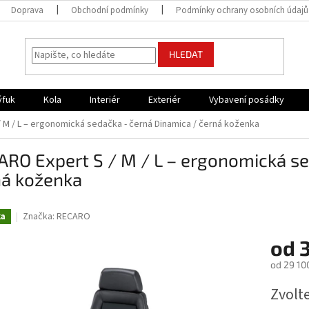
Doprava
Obchodní podmínky
Podmínky ochrany osobních údajů
HLEDAT
ýfuk
Kola
Interiér
Exteriér
Vybavení posádky
 M / L – ergonomická sedačka - černá Dinamica / černá koženka
RO Expert S / M / L – ergonomická se
ná koženka
Značka:
RECARO
ka
od
3
od
29 10
Měrná
Zvolt
cena: