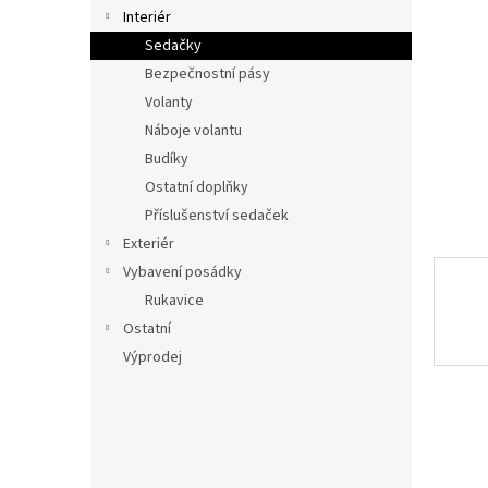
n
Interiér
e
Sedačky
l
Bezpečnostní pásy
Volanty
Náboje volantu
Budíky
Ostatní doplňky
Příslušenství sedaček
Exteriér
Vybavení posádky
Rukavice
Ostatní
Výprodej