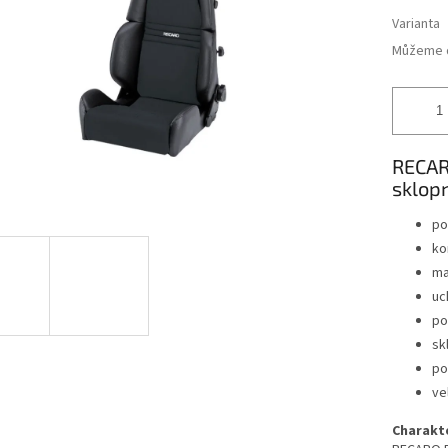
Varianta
Můžeme d
RECAR
sklop
po
ko
ma
uc
po
sk
po
ve
Charakte