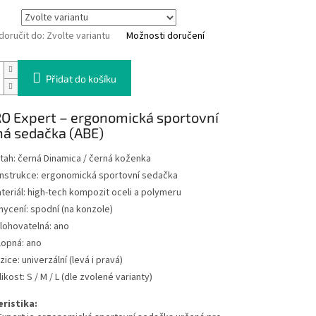
oručit do:
Zvolte variantu
Možnosti doručení
Přidat do košíku
O Expert – ergonomická sportovní
ná sedačka (ABE)
tah: černá Dinamica / černá koženka
nstrukce: ergonomická sportovní sedačka
teriál: high-tech kompozit oceli a polymeru
hycení: spodní (na konzole)
lohovatelná: ano
lopná: ano
zice: univerzální (levá i pravá)
likost: S / M / L (dle zvolené varianty)
ristika: