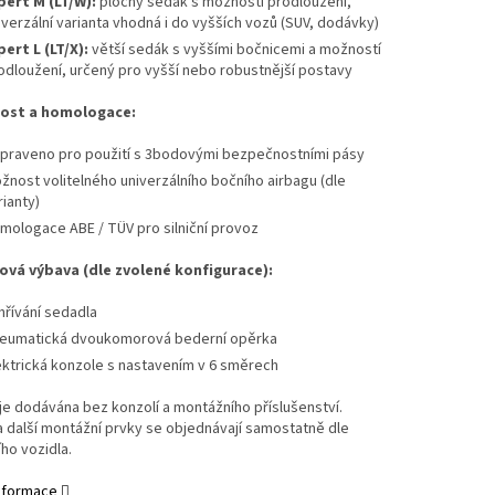
pert M (LT/W):
plochý sedák s možností prodloužení,
iverzální varianta vhodná i do vyšších vozů (SUV, dodávky)
pert L (LT/X):
větší sedák s vyššími bočnicemi a možností
odloužení, určený pro vyšší nebo robustnější postavy
ost a homologace:
ipraveno pro použití s 3bodovými bezpečnostními pásy
žnost volitelného univerzálního bočního airbagu (dle
rianty)
mologace ABE / TÜV pro silniční provoz
ová výbava (dle zvolené konfigurace):
hřívání sedadla
eumatická dvoukomorová bederní opěrka
ektrická konzole s nastavením v 6 směrech
e dodávána bez konzolí a montážního příslušenství.
 další montážní prvky se objednávají samostatně dle
ho vozidla.
informace