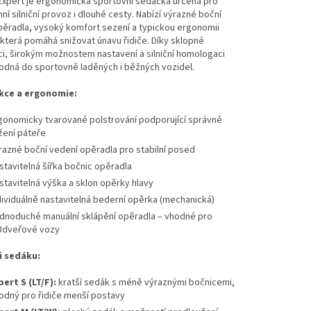
xpert je ergonomická sportovní sedačka určená pro
í silniční provoz i dlouhé cesty. Nabízí výrazné boční
pěradla, vysoký komfort sezení a typickou ergonomii
terá pomáhá snižovat únavu řidiče. Díky sklopné
i, širokým možnostem nastavení a silniční homologaci
odná do sportovně laděných i běžných vozidel.
kce a ergonomie:
gonomicky tvarované polstrování podporující správné
žení páteře
razné boční vedení opěradla pro stabilní posed
stavitelná šířka bočnic opěradla
stavitelná výška a sklon opěrky hlavy
dividuálně nastavitelná bederní opěrka (mechanická)
dnoduché manuální sklápění opěradla – vhodné pro
3dveřové vozy
i sedáku:
pert S (LT/F):
kratší sedák s méně výraznými bočnicemi,
odný pro řidiče menší postavy