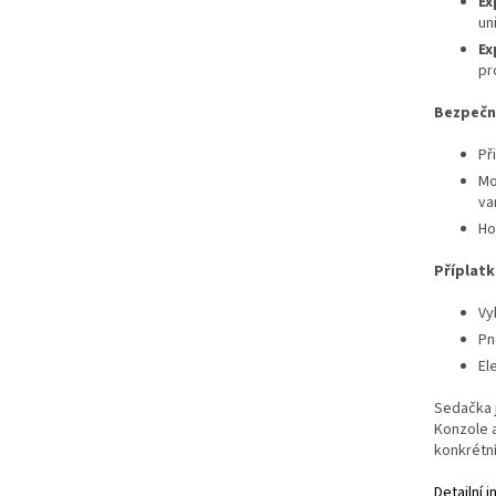
Ex
un
Ex
pr
Bezpečn
Př
Mo
va
Ho
Příplatk
Vy
Pn
El
Sedačka j
Konzole a
konkrétní
Detailní 