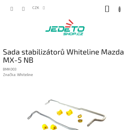
Přejít
NÁKUP
na
CZK
obsah
KOŠÍK
Sada stabilizátorů Whiteline Mazda
MX-5 NB
BMK003
Značka:
Whiteline