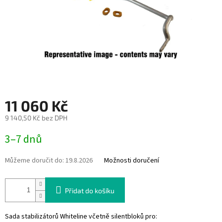
11 060 Kč
9 140,50 Kč bez DPH
Měrná
3–7 dnů
cena:
Můžeme doručit do:
19.8.2026
Možnosti doručení
Přidat do košíku
Sada stabilizátorů Whiteline včetně silentbloků pro: