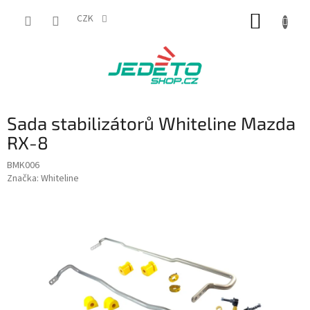
Přejít
NÁKUP
na
CZK
obsah
KOŠÍK
Sada stabilizátorů Whiteline Mazda
RX-8
BMK006
Značka:
Whiteline