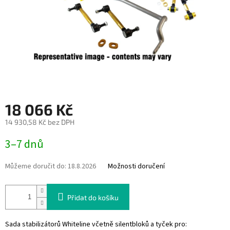
18 066 Kč
14 930,58 Kč bez DPH
Měrná
3–7 dnů
cena:
Můžeme doručit do:
18.8.2026
Možnosti doručení
Přidat do košíku
Sada stabilizátorů Whiteline včetně silentbloků a tyček pro: