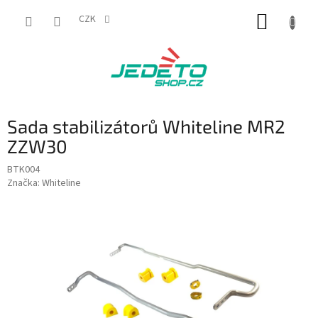
Přejít
NÁKUP
na
CZK
obsah
KOŠÍK
Sada stabilizátorů Whiteline MR2
ZZW30
BTK004
Značka:
Whiteline