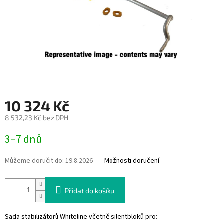
10 324 Kč
8 532,23 Kč bez DPH
Měrná
3–7 dnů
cena:
Můžeme doručit do:
19.8.2026
Možnosti doručení
Přidat do košíku
Sada stabilizátorů Whiteline včetně silentbloků pro: