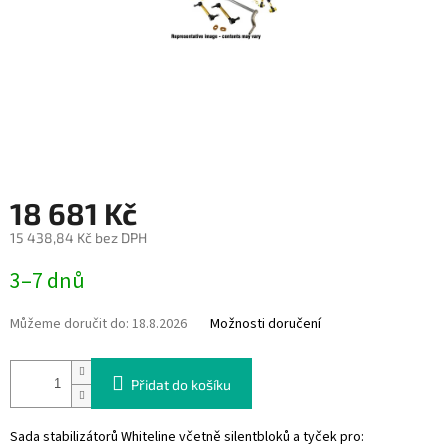
18 681 Kč
15 438,84 Kč bez DPH
Měrná
3–7 dnů
cena:
Můžeme doručit do:
18.8.2026
Možnosti doručení
Přidat do košíku
Sada stabilizátorů Whiteline včetně silentbloků a tyček pro: