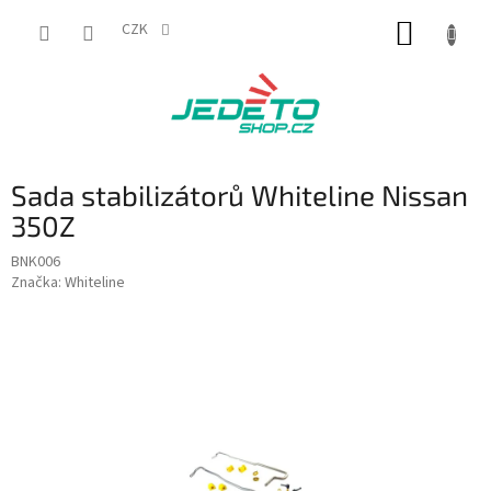
Přejít
NÁKUP
na
CZK
obsah
KOŠÍK
Sada stabilizátorů Whiteline Nissan
350Z
BNK006
Značka:
Whiteline