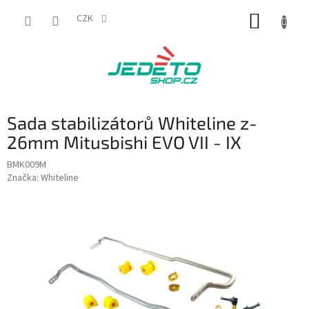
Přejít
NÁKUP
na
CZK
obsah
KOŠÍK
Sada stabilizátorů Whiteline z-
26mm Mitusbishi EVO VII - IX
BMK009M
Značka:
Whiteline