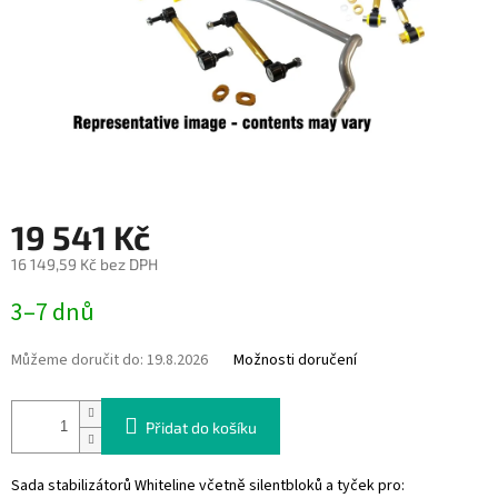
19 541 Kč
16 149,59 Kč bez DPH
Měrná
3–7 dnů
cena:
Můžeme doručit do:
19.8.2026
Možnosti doručení
Přidat do košíku
Sada stabilizátorů Whiteline včetně silentbloků a tyček pro: