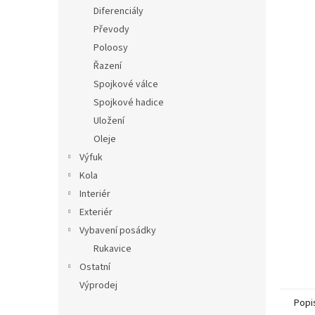
n
Diferenciály
e
Převody
l
Poloosy
Řazení
Spojkové válce
Spojkové hadice
Uložení
Oleje
Výfuk
Kola
Interiér
Exteriér
Vybavení posádky
Rukavice
Ostatní
Výprodej
Popi