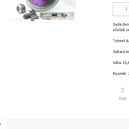
Sada dvo
včetně s
"street &
Subaru Im
Váha: 15,
Rozměr:
TISK
s