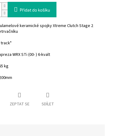
Přidat do košíku
ulamelové keramické spojky Xtreme Clutch Stage 2
etrvačníku
 track"
preza WRX STi (00- ) 6-kvalt
65 kg
200mm
ZEPTAT SE
SDÍLET