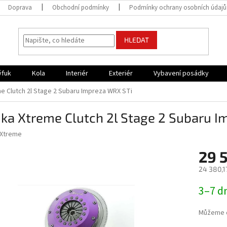
Doprava
Obchodní podmínky
Podmínky ochrany osobních údajů
HLEDAT
ýfuk
Kola
Interiér
Exteriér
Vybavení posádky
e Clutch 2l Stage 2 Subaru Impreza WRX STi
ka Xtreme Clutch 2l Stage 2 Subaru 
Xtreme
29 
24 380,1
Měrná
3–7 d
cena:
Můžeme d