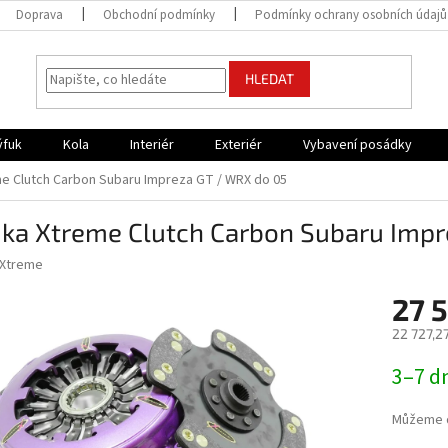
Doprava
Obchodní podmínky
Podmínky ochrany osobních údajů
HLEDAT
ýfuk
Kola
Interiér
Exteriér
Vybavení posádky
e Clutch Carbon Subaru Impreza GT / WRX do 05
jka Xtreme Clutch Carbon Subaru Impr
Xtreme
27 
22 727,2
Měrná
3–7 d
cena:
Můžeme d