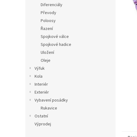
n
Diferenciály
e
Převody
l
Poloosy
Řazení
Spojkové válce
Spojkové hadice
Uložení
Oleje
Výfuk
Kola
Interiér
Exteriér
Vybavení posádky
Rukavice
Ostatní
Výprodej