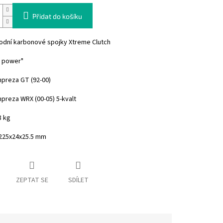
Přidat do košíku
odní karbonové spojky Xtreme Clutch
 power"
mpreza GT (92-00)
preza WRX (00-05) 5-kvalt
8 kg
225x24x25.5 mm
ZEPTAT SE
SDÍLET