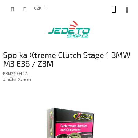
Přejít
NÁKUP
na
CZK
obsah
KOŠÍK
Spojka Xtreme Clutch Stage 1 BMW
M3 E36 / Z3M
KBM24004-1A
Značka:
Xtreme