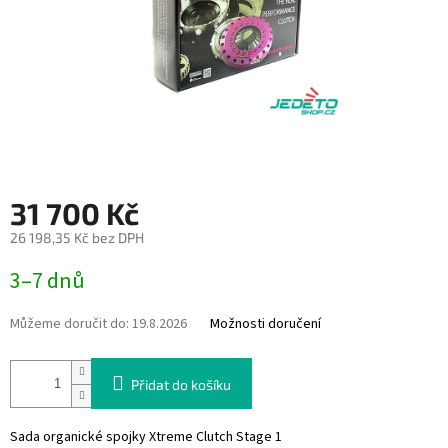
31 700 Kč
26 198,35 Kč bez DPH
Měrná
3–7 dnů
cena:
Můžeme doručit do:
19.8.2026
Možnosti doručení
Přidat do košíku
Sada organické spojky Xtreme Clutch Stage 1