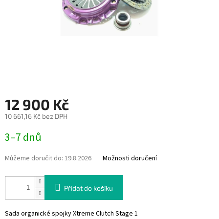
12 900 Kč
10 661,16 Kč bez DPH
Měrná
3–7 dnů
cena:
Můžeme doručit do:
19.8.2026
Možnosti doručení
Přidat do košíku
Sada organické spojky Xtreme Clutch Stage 1