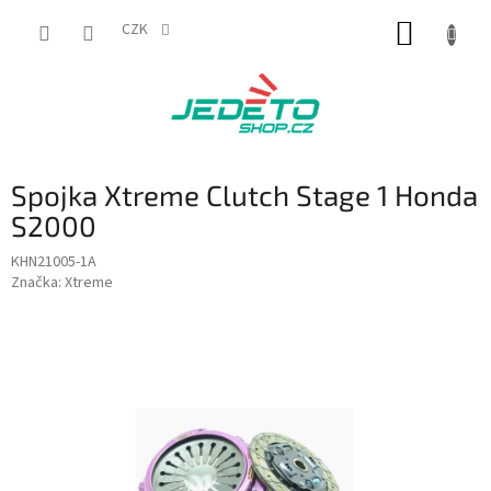
Přejít
NÁKUP
na
CZK
obsah
KOŠÍK
Spojka Xtreme Clutch Stage 1 Honda
S2000
KHN21005-1A
Značka:
Xtreme