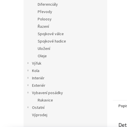
n
Diferenciály
e
Převody
l
Poloosy
Řazení
Spojkové válce
Spojkové hadice
Uložení
Oleje
Výfuk
Kola
Interiér
Exteriér
Vybavení posádky
Rukavice
Popi
Ostatní
Výprodej
Det