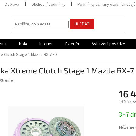
Doprava
Obchodní podmínky
Podmínky ochrany osobních údajů
HLEDAT
ýfuk
Kola
Interiér
Exteriér
Vybavení posádky
e Clutch Stage 1 Mazda RX-7 FD
jka Xtreme Clutch Stage 1 Mazda RX-7
Xtreme
16 
13 553,7
Měrná
3–7 d
cena:
Můžeme d