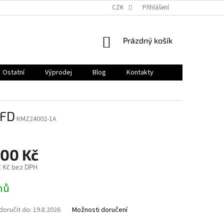
CZK
Přihlášení
NÁKUPNÍ
Prázdný košík
KOŠÍK
Ostatní
Výprodej
Blog
Kontakty
 FD
KMZ24002-1A
400 Kč
2 Kč bez DPH
nů
oručit do:
19.8.2026
Možnosti doručení