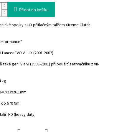
Přidat do košíku
nické spojky s HD přitlačným talířem Xtreme Clutch
performance"
 Lancer EVO VII - IX (2001-2007)
 také gen. V a VI (1998-2001) při použití setrvačníku z VII-
4 kg
240x23x26.1mm
: do 670 Nm
talíř: HD (heavy duty)