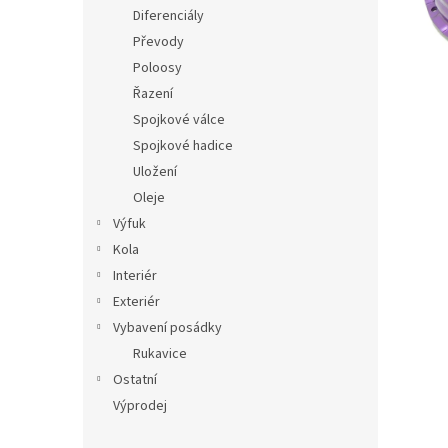
n
Diferenciály
e
Převody
l
Poloosy
Řazení
Spojkové válce
Spojkové hadice
Uložení
Oleje
Výfuk
Kola
Interiér
Exteriér
Vybavení posádky
Rukavice
Ostatní
Výprodej