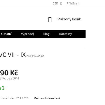
CZK
Přihlášení
NÁKUPNÍ
Prázdný košík
KOŠÍK
Ostatní
Výprodej
Blog
Kontakty
O VII - IX
KMI24010-1A
990 Kč
3 Kč bez DPH
nů
oručit do:
17.8.2026
Možnosti doručení