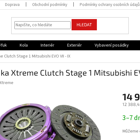
Doprava
Obchodní podmínky
Podmínky ochrany osobních údajů
HLEDAT
ýfuk
Kola
Interiér
Exteriér
Vybavení posádky
 Clutch Stage 1 Mitsubishi EVO VII - IX
ka Xtreme Clutch Stage 1 Mitsubishi EV
Xtreme
14 
12 388,4
Měrná
3–7 d
cena:
Můžeme d