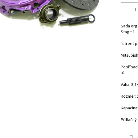
Sada orga
Stage 1
"street 
Mitsubishi
Popřípadě
IX.
Váha: 8,1
Rozměr: 
Kapacina
Přítlačný 