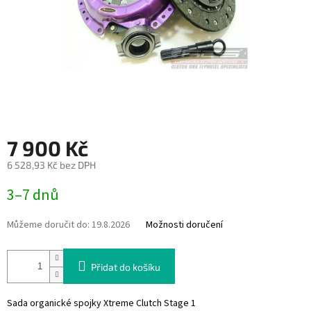
7 900 Kč
6 528,93 Kč bez DPH
Měrná
3–7 dnů
cena:
Můžeme doručit do:
19.8.2026
Možnosti doručení
Přidat do košíku
Sada organické spojky Xtreme Clutch Stage 1