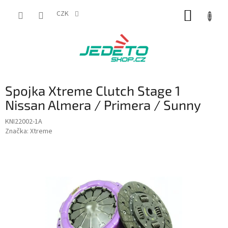
Přejít
NÁKUP
na
CZK
obsah
KOŠÍK
Spojka Xtreme Clutch Stage 1
Nissan Almera / Primera / Sunny
KNI22002-1A
Značka:
Xtreme