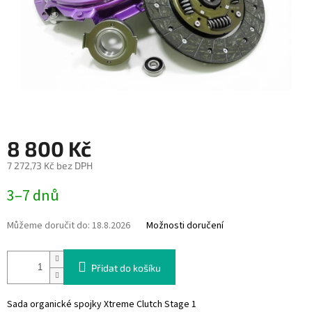
8 800 Kč
7 272,73 Kč bez DPH
Měrná
3–7 dnů
cena:
Můžeme doručit do:
18.8.2026
Možnosti doručení
Přidat do košíku
Sada organické spojky Xtreme Clutch Stage 1