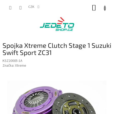
Přejít
NÁKUP
na
CZK
obsah
KOŠÍK
Spojka Xtreme Clutch Stage 1 Suzuki
Swift Sport ZC31
KSZ20005-1A
Značka:
Xtreme