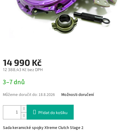
14 990 Kč
12 388,43 Kč bez DPH
Měrná
3–7 dnů
cena:
Můžeme doručit do:
18.8.2026
Možnosti doručení
Přidat do košíku
Sada keramické spojky Xtreme Clutch Stage 2