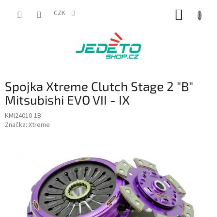
Přejít
NÁKUP
na
CZK
obsah
KOŠÍK
Spojka Xtreme Clutch Stage 2 "B"
Mitsubishi EVO VII - IX
KMI24010-1B
Značka:
Xtreme