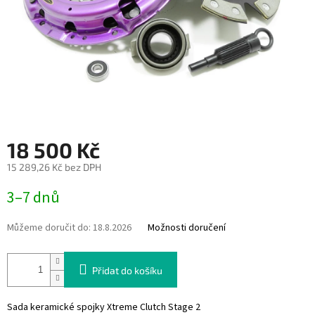
18 500 Kč
15 289,26 Kč bez DPH
Měrná
3–7 dnů
cena:
Můžeme doručit do:
18.8.2026
Možnosti doručení
Přidat do košíku
Sada keramické spojky Xtreme Clutch Stage 2