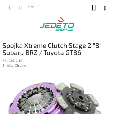
Přejít
NÁKUP
na
CZK
obsah
KOŠÍK
Spojka Xtreme Clutch Stage 2 "B"
Subaru BRZ / Toyota GT86
KSU23012-1B
Značka:
Xtreme